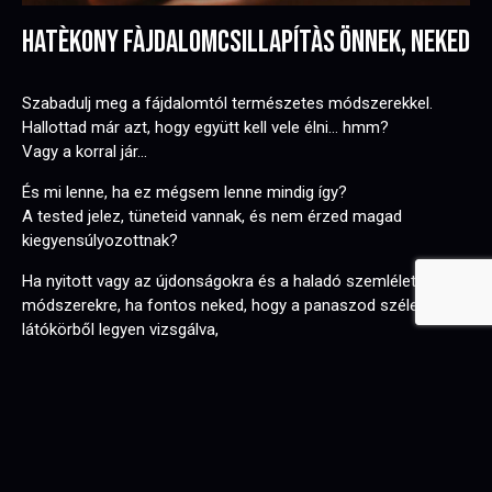
HATÈKONY FÀJDALOMCSILLAPÍTÀS ÖNNEK, NEKED
Szabadulj meg a fájdalomtól természetes módszerekkel.
Hallottad már azt, hogy együtt kell vele élni… hmm?
Vagy a korral jár…
És mi lenne, ha ez mégsem lenne mindig így?
A tested jelez, tüneteid vannak, és nem érzed magad
kiegyensúlyozottnak?
Ha nyitott vagy az újdonságokra és a haladó szemléletű
módszerekre, ha fontos neked, hogy a panaszod széles
látókörből legyen vizsgálva,
és még hajlandó vagy cselekedni is az egészségedért, akkor
kedves látogató, jó helyen jársz.
Együttműködve jelentős eredményeket érhetünk el!
Vegyük Fel a Kapcsolatot!