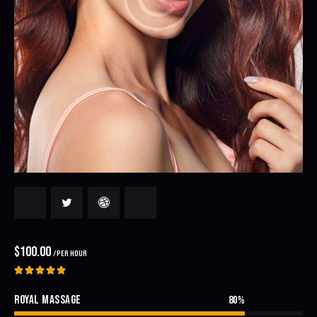
$100.00
/PER HOUR





ROYAL MASSAGE
80%