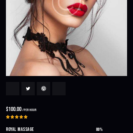
$100.00
/PER HOUR





ROYAL MASSAGE
80%