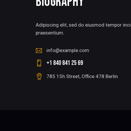
BIOGRAPHY
Adipiscing elit, sed do eiusmod tempor inci
praesentium.
info@example.com
E-
+1 840 841 25 69
m
Ph
ail
785 15h Street, Office 478 Berlin
on
:
Ad
e:
dr
es
s: