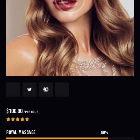
$100.00
/PER HOUR





ROYAL MASSAGE
80%