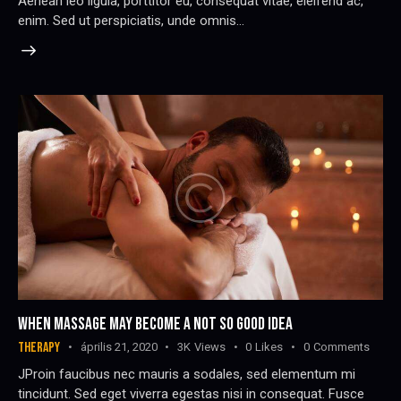
Aenean leo ligula, porttitor eu, consequat vitae, eleifend ac,
enim. Sed ut perspiciatis, unde omnis…
WHEN MASSAGE MAY BECOME A NOT SO GOOD IDEA
THERAPY
április 21, 2020
3K
Views
0
Likes
0
Comments
JProin faucibus nec mauris a sodales, sed elementum mi
tincidunt. Sed eget viverra egestas nisi in consequat. Fusce