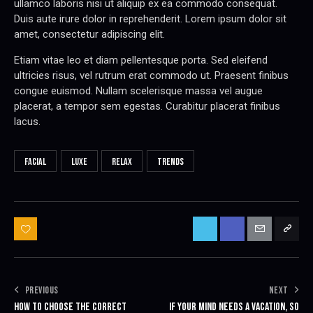
ullamco laboris nisi ut aliquip ex ea commodo consequat.
Duis aute irure dolor in reprehenderit. Lorem ipsum dolor sit
amet, consectetur adipiscing elit.
Etiam vitae leo et diam pellentesque porta. Sed eleifend
ultricies risus, vel rutrum erat commodo ut. Praesent finibus
congue euismod. Nullam scelerisque massa vel augue
placerat, a tempor sem egestas. Curabitur placerat finibus
lacus.
FACIAL
LUXE
RELAX
TRENDS
BEJEGYZÉS NAVIGÁCIÓ
PREVIOUS
NEXT
HOW TO CHOOSE THE CORRECT
IF YOUR MIND NEEDS A VACATION, SO