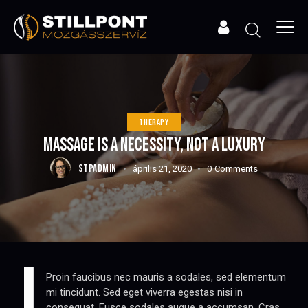
THERAPY
MASSAGE IS A NECESSITY, NOT A LUXURY
STPADMIN
április 21, 2020
0
Comments
J
Proin faucibus nec mauris a sodales, sed elementum
mi tincidunt. Sed eget viverra egestas nisi in
consequat. Fusce sodales augue a accumsan. Cras